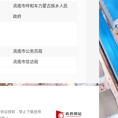
洮南市呼和车力蒙古族乡人民
政府
洮南市公务员局
洮南市信访局