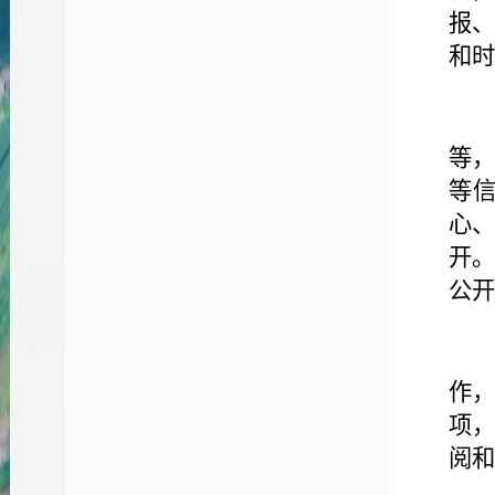
报
和时
等
等
心
开
公开
作
项
阅和