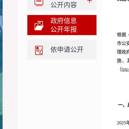
公开内容
政府信息
公开年报
根据
市公
依申请公开
理政
施、
（
htt
一、
20