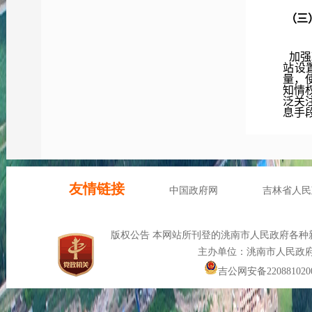
（三
加强
站设
量，
知情
泛关
息手
审批
（四
为强
原则
信息
程序
公文
开方
涉密
项不