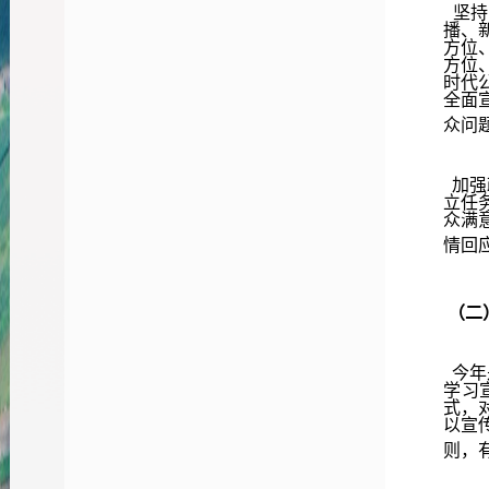
坚持
播、
方位
方位
时代
全面
众问
加强
立任
众满
情回
（二
今年
学习
式，
以宣
则，