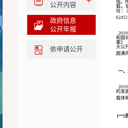
成。
公开内容
载。
址：洮
624
政府信息
公开年报
20
和国
案》
大公
依申请公开
圆满
一、
20
的发
载体
(一