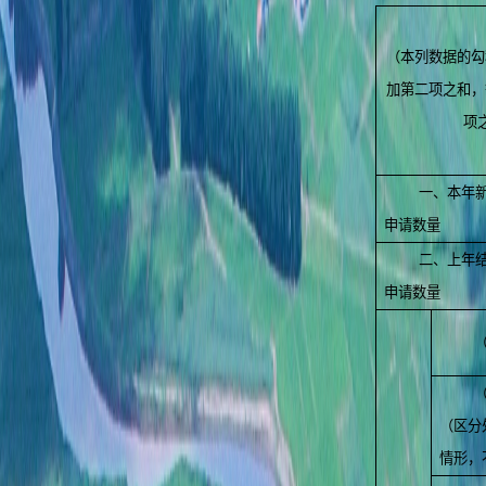
（本列数据的勾
加第二项之和，
项
一、本年
申请数量
二、上年
申请数量
（区分
情形，