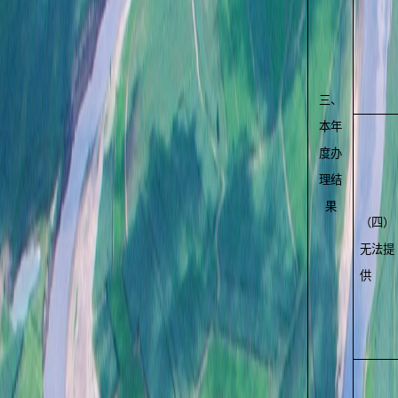
三、
本年
度办
理结
果
（四）
无法提
供