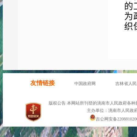
的
为
织
科
健
度
《
度
审
障