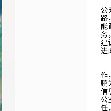
2
公
路
能
务
建
进
作
鹏
信
公
任