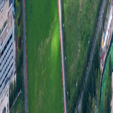
加
结
加
一
信
信
工