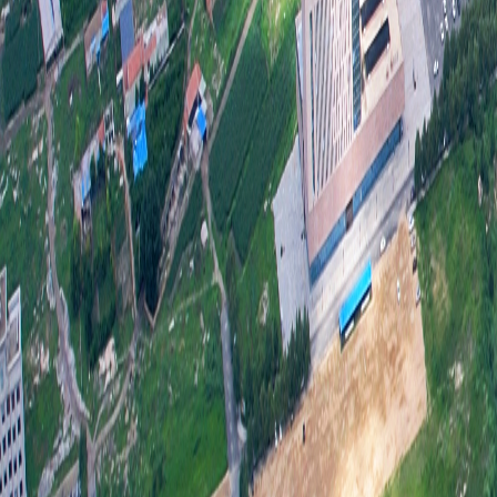
得
行
不
完
质
中
识
公
高