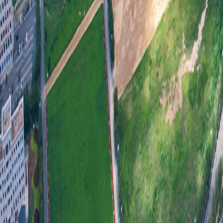
府
挥
用
平
全
重
是
息
时
开
中
理