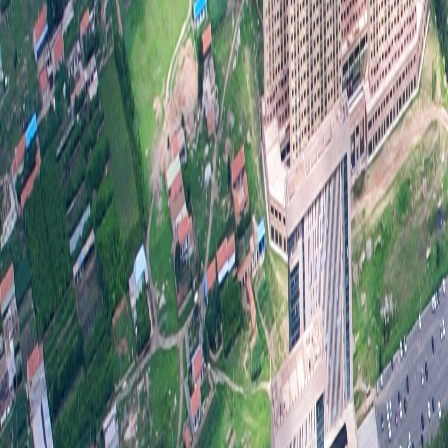
公
规
范
目