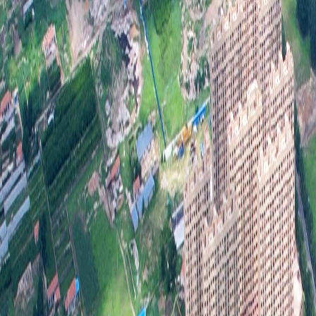
站
政
是
做
请
序
开
布
动