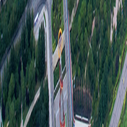
结
维
0
五、