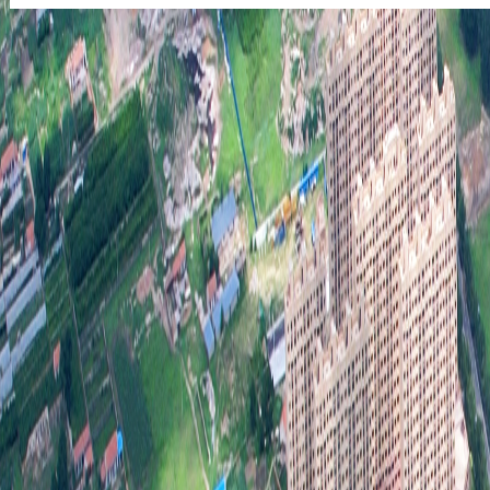
2
取得
度和
了努
足的
工作
众和
在制
机关