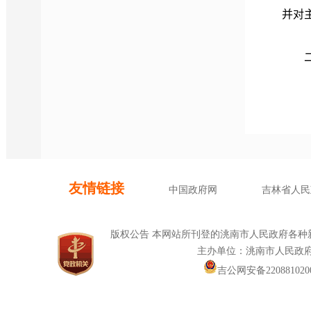
并对
2
息3
方面
诉、