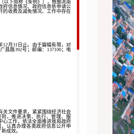
（以下简称《条例》），根据洮南
政府信息情况、政府信息依申请公
开的收费及减免情况、工作中存在
年12月31日止。由于篇幅有限，对
路392号；邮编：137100；电
有关文件要求，紧紧围绕经济社会
原则，推进决策、执行、管理、服
中心工作，依法全面推进我局政府
围，认真办理各类政府信息公开申
了新成效。