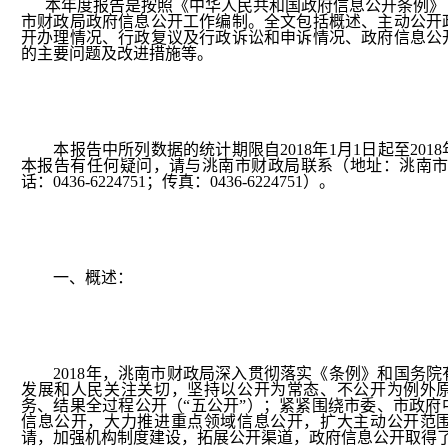
本年度报告是按照《中华人民共和国政府信息公开条例》
市财政局政府信息公开工作编制。全文包括概述、主动公开
开办理情况、行政复议及行政诉讼和申诉情况、政府信息公
的主要问题及改进措施等。
本报告中所列数据的统计期限自2018年1月1日起至2018
本报告有任何疑问，请与洮南市财政局联系（地址：洮南市广昌
话：0436-6224751；传真：0436-6224751）。
一、概述：
2018年，洮南市财政局深入贯彻落实《条例》和国务院
发展和人民关注关切，坚持以公开为常态、不公开为例外
务、结果全过程公开（“五公开”）；紧紧围绕市委、市政府
信息公开，大力推进重点领域信息公开，扩大主动公开范
请，加强机构制度建设，拓展公开渠道，政府信息公开取得