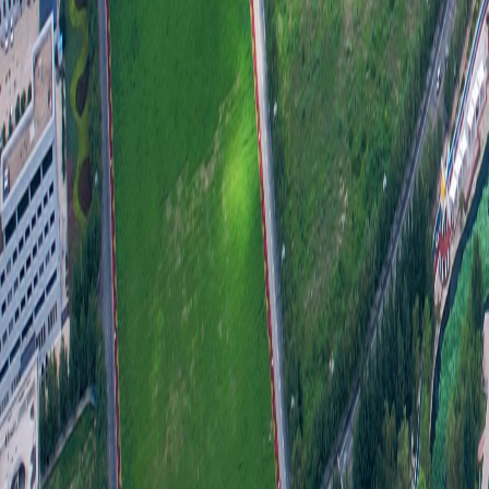
须
关
开
发