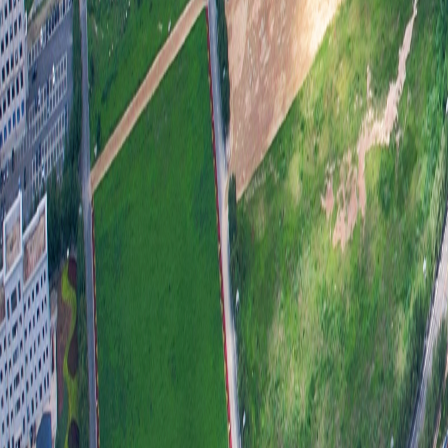
开
主
室
提
务
容
查
文
是
文