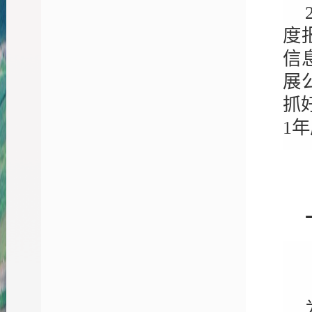
度
信
展
抓
1
年