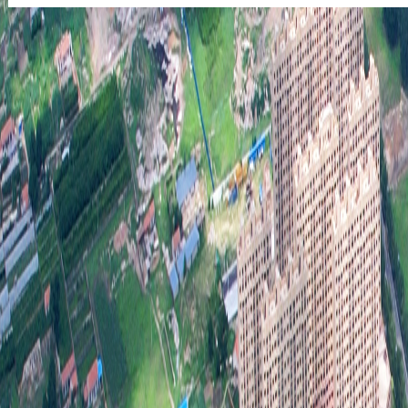
实
及
份
了
开
更
信
素