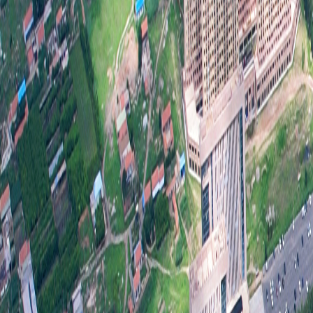
参
度
公
政
下