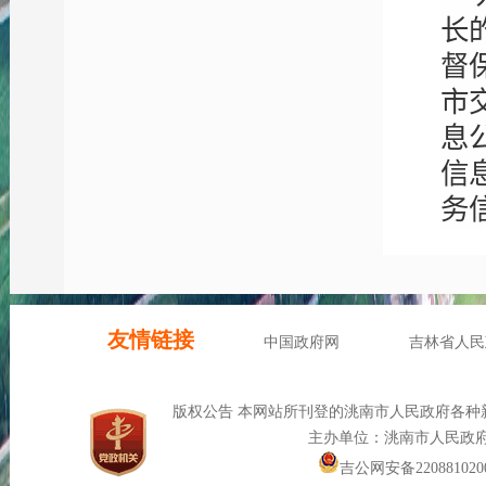
长
督
市
息
信
务
执
优
度
依
面