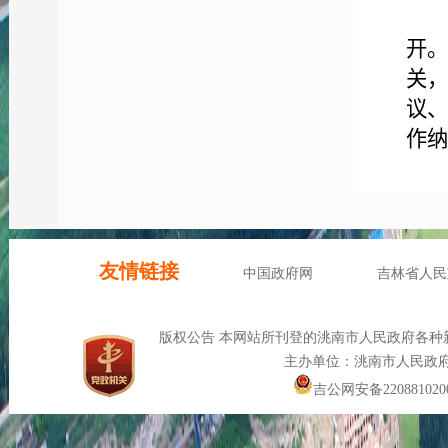
开
关
议
作纳
开
市
栏
众开