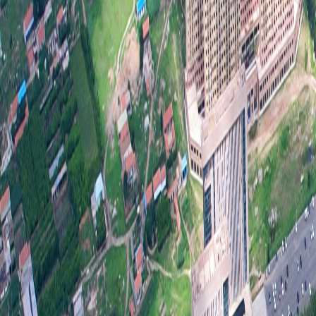
文
3
信息
够
划
定