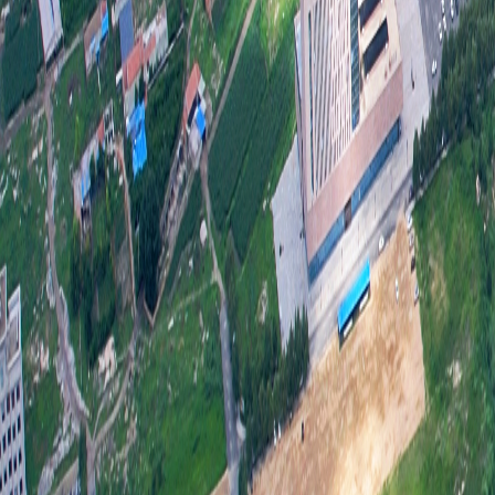
强。
息，
作
致
效开
《
够
全。