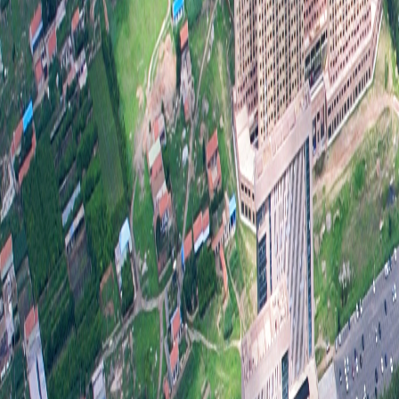
2
增辉
3