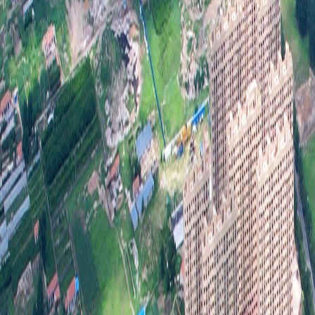
委扩
元。
2221
五、
1
表彰