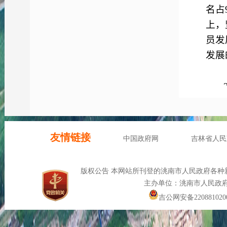
名占
上，
员发
发展
际，
会和
党员
户，
战场
四、