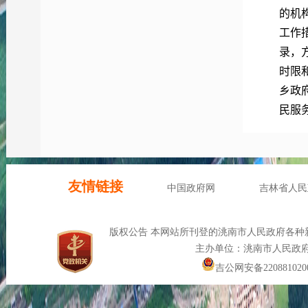
的机
工作
录，
时限
乡政
民服
乡政
互动
（四
加大
复。
二、