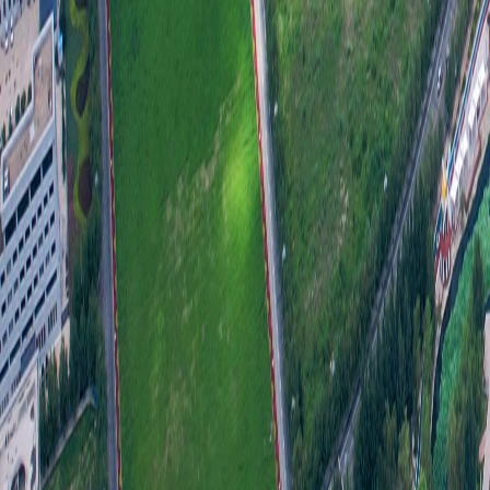
目前
五、
20
六、
（一
全乡
需要
公开
务微