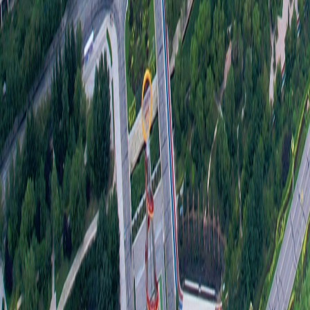
三是
开、
四是
等制
等机
五是
出台
做好
六是
利用
七是
公开