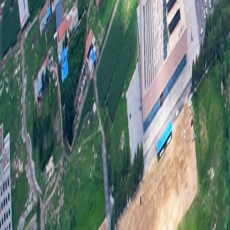
2.
阅点共
3、
息。