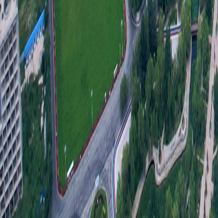
（二
一是
容公
公开
水平
七、
一是
夯实
二是
信息