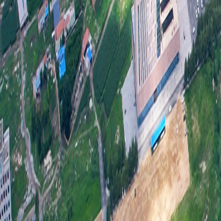
用相
作机
1
员，
调、
2
人员
困难