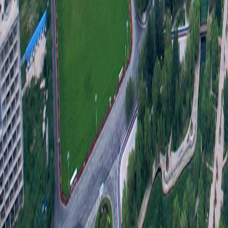
健全
保障
培训
别确
公开
员审
护好
（三