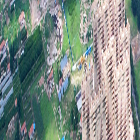
善，
本镇
来要