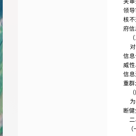
关审
领导
核不
府信
（
对
信息
威性
信息
重群
（
为
断健
二
（