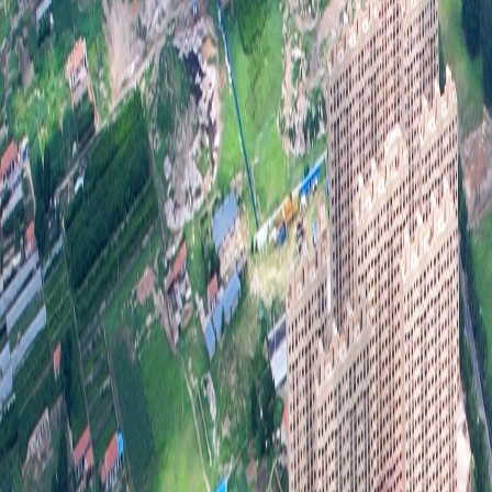
五
2
六
（
准确
（
有效