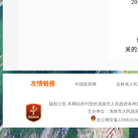
20
关的
制度
（
主
等形
三
20
四
2
况，