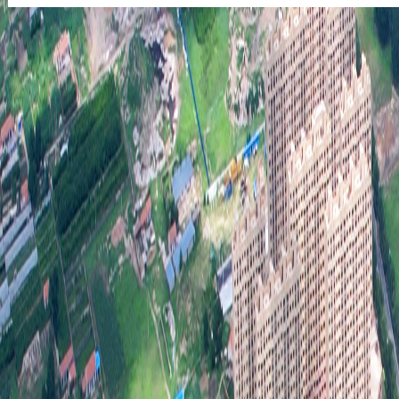
制的
将政
制。
乱公
务公
关情
开过
务公