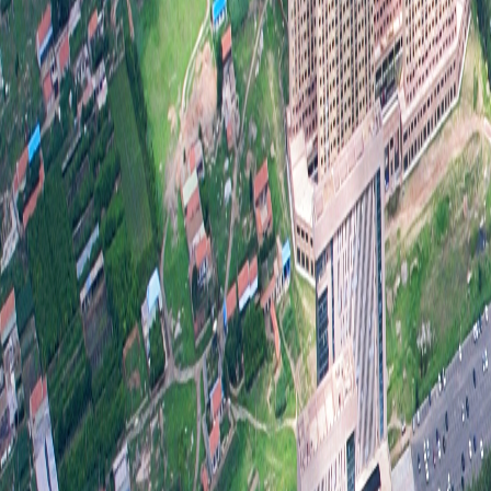
梳理
善和
项进
不断