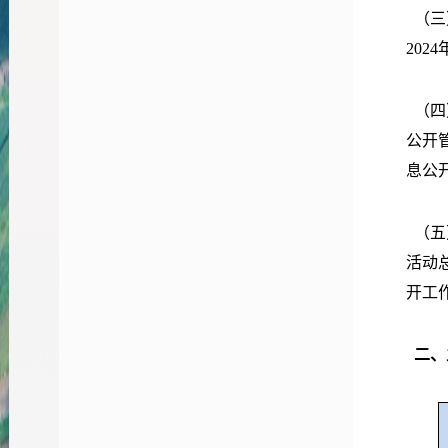
（三
202
（四
公开
息公
（五
活动
开工
二、