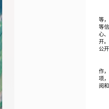
等
等
心
开
公开
作
项
阅和