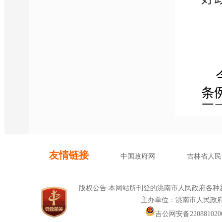
条
开
析
原
幅
干