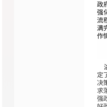
政
强
流
满
作
定
决
求
强
好