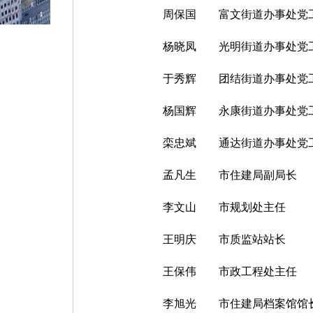
周保国
富文街道办事处党
杨晓凤
光明街道办事处党
于秀辉
团结街道办事处党
杨国辉
永康街道办事处党
栾忠斌
通达街道办事处党
孟凡生
市住建局副局长
李文山
市规划处主任
王明庆
市质监站站长
王保伟
市政工程处主任
李旭光
市住建局档案馆馆